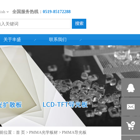
ish
全国服务热线：
0519-85172288
关于丰盛
联系我们
25500139
fs@fsoptr
前位置：
首 页
>
PMMA光学板材
>
PMMA导光板