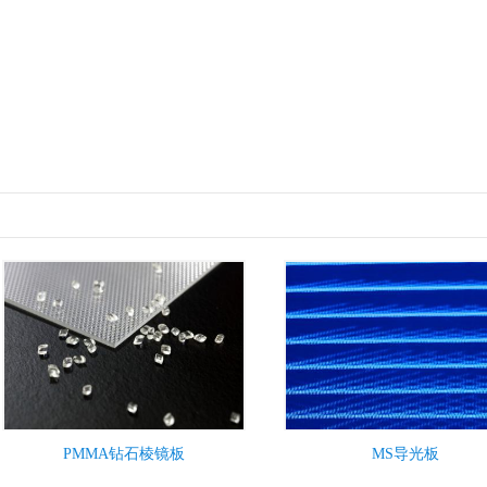
PMMA钻石棱镜板
MS导光板