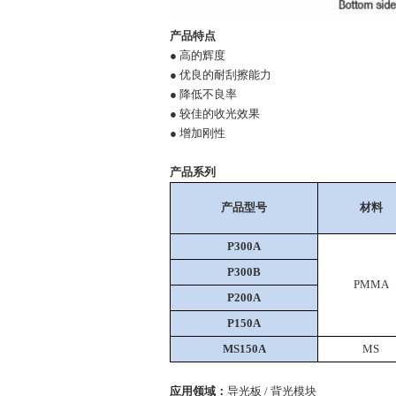
产品特点
● 高的辉度
● 优良的耐刮擦能力
● 降低不良率
● 较佳的收光效果
● 增加刚性
产品系列
产品型号
材料
P300A
P300B
PMMA
P200A
P150A
MS150A
MS
应用领域：
导光板 / 背光模块